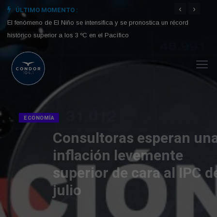
‹
›
ÚLTIMO MOMENTO :
El fenómeno de El Niño se intensifica y se pronostica un récord
Jorge
histórico superior a los 3 ºC en el Pacífico
recup
ECONOMÍA
Consultoras esperan una
inflación levemente
superior de cara al IPC de
julio
A días de que el INDEC publiqué el número del