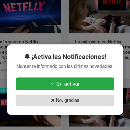
más visto en Netflix
Lo más visto en Netflix
duras: las 10 películas
México: las 10 películas m
 exitosas del momento,
exitosas del momento, co
🔔 ¡Activa las Notificaciones!
 “Elize: Sombras de una
“Elize: Sombras de una mu
er” a la cabeza
a la cabeza
Mantente informado con las últimas novedades.
 Agosto, 2026
07 Agosto, 2026
✅ Sí, activar
ESPECTÁCULOS
ESPECTÁCULOS
❌ No, gracias