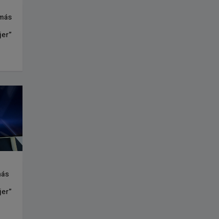
 más
n
jer”
más
n
jer”