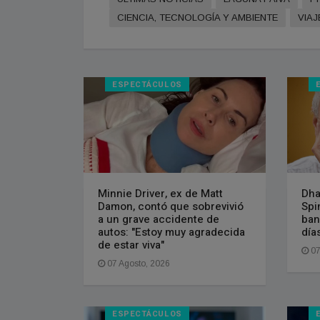
CIENCIA, TECNOLOGÍA Y AMBIENTE
VIAJ
ESPECTÁCULOS
Minnie Driver, ex de Matt
Dha
Damon, contó que sobrevivió
Spi
a un grave accidente de
ban
autos: "Estoy muy agradecida
día
de estar viva"
07
07 Agosto, 2026
ESPECTÁCULOS