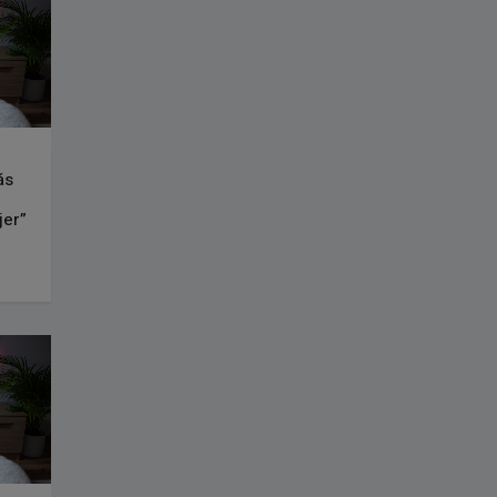
ás
n
jer”