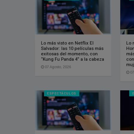
Lo más visto en Netflix El
Lo 
Salvador: las 10 películas más
Hon
exitosas del momento, con
más
“Kung Fu Panda 4” a la cabeza
con
muj
07 Agosto, 2026
07
ESPECTÁCULOS