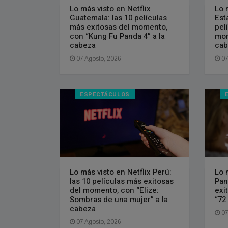
Lo más visto en Netflix
Lo 
Guatemala: las 10 películas
Est
más exitosas del momento,
pel
con “Kung Fu Panda 4” a la
mom
cabeza
cab
07 Agosto, 2026
07
ESPECTÁCULOS
Lo más visto en Netflix Perú:
Lo 
las 10 películas más exitosas
Pan
del momento, con “Elize:
exi
Sombras de una mujer” a la
“72
cabeza
07
07 Agosto, 2026