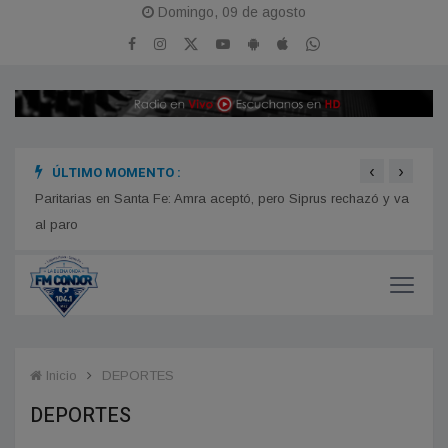
Domingo, 09 de agosto
‹
›
ÚLTIMO MOMENTO :
n
Paritarias en Santa Fe: Amra aceptó, pero Siprus rechazó y va
Estre
iones
al paro
Inicio
DEPORTES
DEPORTES