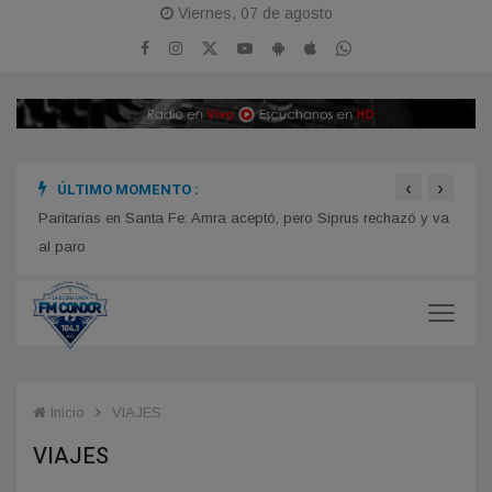
Viernes, 07 de agosto
‹
›
ÚLTIMO MOMENTO :
Colón
Estrellas de Talleres inauguró sus nuevos sanitarios
Paritarias en Santa Fe: Amra aceptó, pero Siprus rechazó y va
Norte
al paro
Inicio
VIAJES
VIAJES