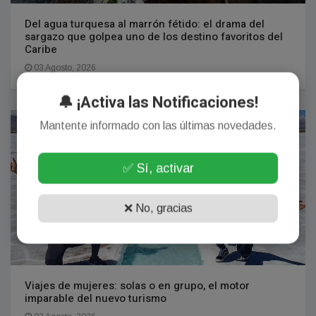
Del agua turquesa al marrón fétido: el drama del
sargazo que golpea uno de los destino favoritos del
Caribe
03 Agosto, 2026
🔔 ¡Activa las Notificaciones!
VIAJES
Mantente informado con las últimas novedades.
✅ Sí, activar
❌ No, gracias
Viajes de mujeres: solas o en grupo, el motor
imparable del nuevo turismo