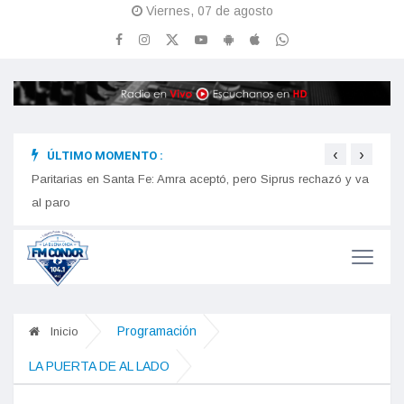
Viernes, 07 de agosto
‹
›
ÚLTIMO MOMENTO :
n
Paritarias en Santa Fe: Amra aceptó, pero Siprus rechazó y va
Estre
iones
al paro
Programación
Inicio
LA PUERTA DE AL LADO