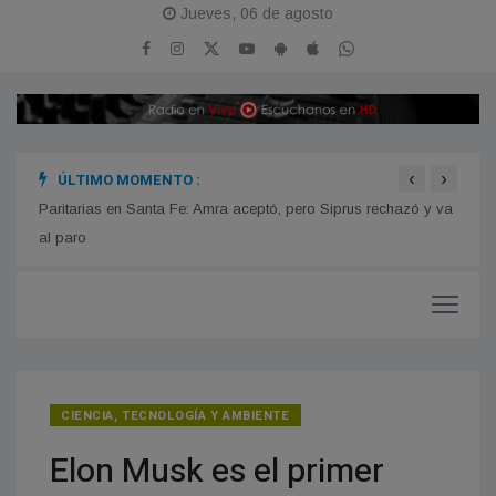
Jueves, 06 de agosto
‹
›
ÚLTIMO MOMENTO :
n
Paritarias en Santa Fe: Amra aceptó, pero Siprus rechazó y va
Estre
iones
al paro
CIENCIA, TECNOLOGÍA Y AMBIENTE
Elon Musk es el primer