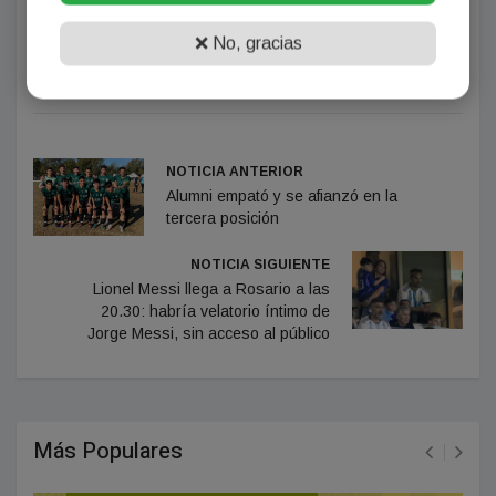
https://www.iprofesional.com/finanzas/457151-la-
❌ No, gracias
trampa-de-wall-street-que-teme-la-city-tras-la-caida-
del-riesgo-pais
NOTICIA ANTERIOR
Alumni empató y se afianzó en la
tercera posición
NOTICIA SIGUIENTE
Lionel Messi llega a Rosario a las
20.30: habría velatorio íntimo de
Jorge Messi, sin acceso al público
Más Populares