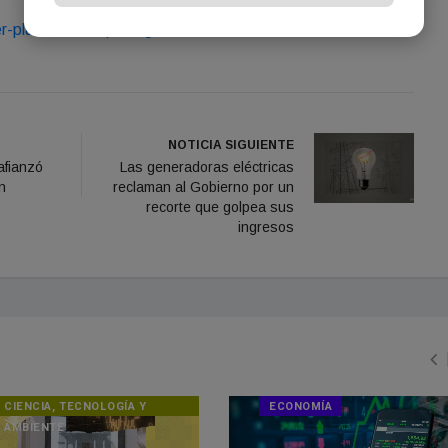
r-plate/river-copa-argentina-mundial-aldosivi-
NOTICIA SIGUIENTE
afianzó
Las generadoras eléctricas
n
reclaman al Gobierno por un
recorte que golpea sus
ingresos
CIENCIA, TECNOLOGÍA Y
ECONOMÍA
AMBIENTE