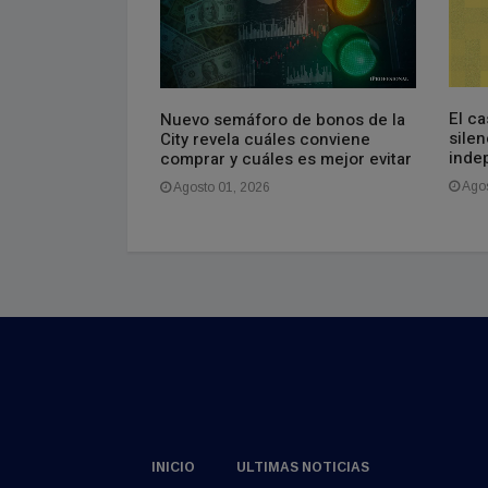
El ca
a obra que sigue
Nuevo semáforo de bonos de la
sile
City revela cuáles conviene
inde
comprar y cuáles es mejor evitar
Agos
Agosto 01, 2026
INICIO
ULTIMAS NOTICIAS