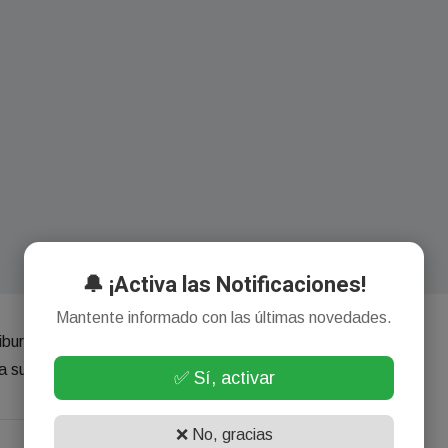
🔔 ¡Activa las Notificaciones!
Mantente informado con las últimas novedades.
burón el 17 de julio, una fecha cercana a las semifinales de
 sufrir bajas.
✅ Sí, activar
❌ No, gracias