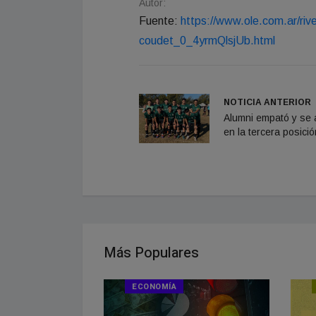
Autor:
Fuente:
https://www.ole.com.ar/rive
coudet_0_4yrmQlsjUb.html
NOTICIA ANTERIOR
Alumni empató y se 
en la tercera posició
Más Populares
ICIAS
ECONOMÍA