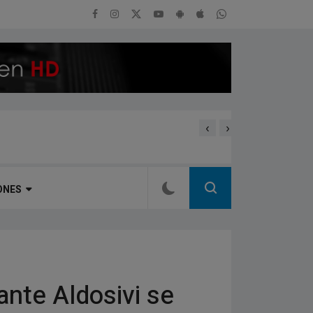
‹
›
Estrellas de Talleres inau
ONES
ante Aldosivi se