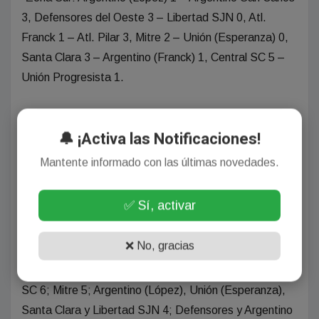
3, Defensores del Oeste 3 – Libertad SJN 0, Atl.
Franck 1 – Atl. Pilar 3, Mitre 2 – Unión (Esperanza) 0,
Santa Clara 3 – Argentino (Franck) 1, Central SC 5 –
Unión Progresista 1.
Posiciones
🔔 ¡Activa las Notificaciones!
Zona Norte: Juventud Unida (Humboldt) 9 puntos;
Mantente informado con las últimas novedades.
San Martín 7; AD Juventud 6; DF Sarmiento y Alumni
5; Unión Santo Domingo, Libertad (Nelson), Sportivo
✅ Sí, activar
del Norte y Deportivo Elisa 4; San Lorenzo y Boca 3;
Sarmiento (Humboldt) 2 y Tiro Federal (Felicia) 1.
❌ No, gracias
Zona Sur: Argentino SC y Atl. Pilar 7 puntos; Central
SC 6; Mitre 5; Argentino (López), Unión (Esperanza),
Santa Clara y Libertad SJN 4; Defensores y Argentino