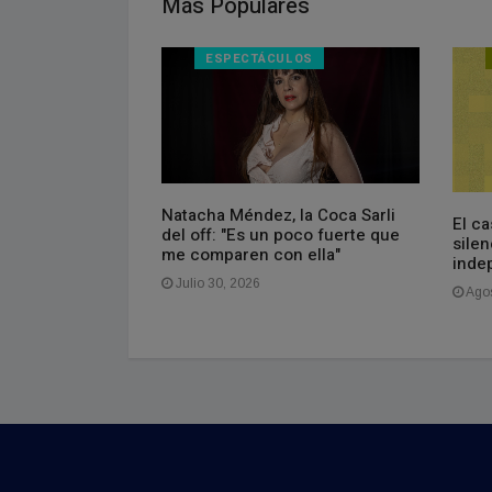
Más Populares
ESPECTÁCULOS
Natacha Méndez, la Coca Sarli
El ca
de bonos de la
del off: "Es un poco fuerte que
sile
es conviene
me comparen con ella"
inde
 es mejor evitar
Julio 30, 2026
Agos