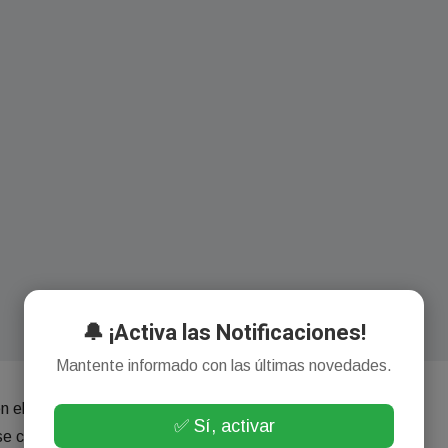
🔔 ¡Activa las Notificaciones!
Mantente informado con las últimas novedades.
 el Movistar Arena y su libro vale leerlo antes y después
✅ Sí, activar
 cayó de una ventana para impresionar a una chica y por