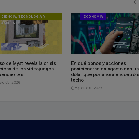
CIENCIA, TECNOLOGÍA Y
ECONOMÍA
AMBIENTE
so de Myst revela la crisis
En qué bonos y acciones
nciosa de los videojuegos
posicionarse en agosto con un
pendientes
dólar que por ahora encontró 
techo
to 05, 2026
Agosto 01, 2026