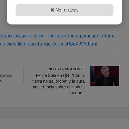
❌ No, gracias
ectaculos/jarvis-cocker-lider-pulp-fama-pornografia-toma-
nos-aires-libro-cuenta-dijo_0_smcRbpXJV3.html
NOTICIA SIGUIENTE
afianzó
Felipe Solá en QR: "Con la
n
tierra no se joroba" y la dura
advertencia sobre el modelo
libertario